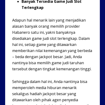
Banyak Tersedia Game Judi Slot
Terlengkap
Adapun hal menarik lain yang menjadikan
alasan banyak orang memilih provider
Habanero satu ini, yakni banyaknya
disediakan game judi slot terlengkap. Dalam
hal ini, setiap game yang ditawarkan
memberikan nilai kemenangan yang berbeda
– beda dengan jackpot besar. Jadi, Anda
nantinya bisa memilih game judi taruhan
tersebut dengan tingkat kemenangan tinggi.
Sehingga dalam hal ini, Anda nantinya bisa
memperoleh media hiburan menarik
sekaligus hadiah jackpot besar yang
ditawarkan oleh pihak agen penyedia