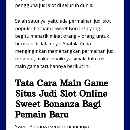
pengguna judi slot di seluruh dunia.
Salah satunya, yaitu ada permainan judi slot
populer bernama Sweet Bonanza yang
begitu menarik minat orang – orang untuk
bermain di dalamnya. Apabila Anda
menginginkan memenangkan permainan judi
tersebut, maka sebaiknya simak dulu trik
main game taruhannya berikut ini.
Tata Cara Main Game
Situs Judi Slot Online
Sweet Bonanza Bagi
Pemain Baru
Sweet Bonanza sendiri, umumnya