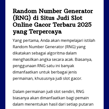
Random Number Generator
(RNG) di Situs Judi Slot
Online Gacor Terbaru 2025
yang Terpercaya
Yang pertama, Anda akan mempelajari istilah
Random Number Generator (RNG) yang
dikatakan sebagai algoritma dalam
menghasilkan angka secara acak. Biasanya,
penggunaan RNG satu ini banyak
dimanfaatkan untuk berbagai jenis
permainan, khususnya judi slot gacor.
Dalam permainan judi slot sendiri, RNG
biasanya akan dimanfaatkan bagi pemain
dalam menentukan hasil dari setiap putaran