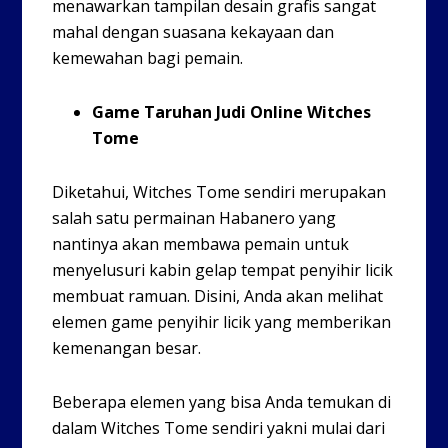
menawarkan tampilan desain grafis sangat
mahal dengan suasana kekayaan dan
kemewahan bagi pemain.
Game Taruhan Judi Online Witches
Tome
Diketahui, Witches Tome sendiri merupakan
salah satu permainan Habanero yang
nantinya akan membawa pemain untuk
menyelusuri kabin gelap tempat penyihir licik
membuat ramuan. Disini, Anda akan melihat
elemen game penyihir licik yang memberikan
kemenangan besar.
Beberapa elemen yang bisa Anda temukan di
dalam Witches Tome sendiri yakni mulai dari