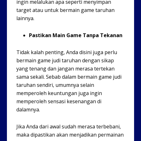
ingin melalukan apa seperti menyimpan
target atau untuk bermain game taruhan
lainnya.
Pastikan Main Game Tanpa Tekanan
Tidak kalah penting, Anda disini juga perlu
bermain game judi taruhan dengan sikap
yang tenang dan jangan merasa tertekan
sama sekali. Sebab dalam bermain game judi
taruhan sendiri, umumnya selain
memperoleh keuntungan juga ingin
memperoleh sensasi kesenangan di
dalamnya.
Jika Anda dari awal sudah merasa terbebani,
maka dipastikan akan menjadikan permainan