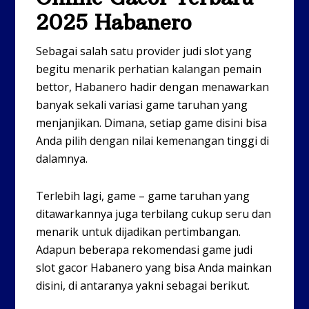
2025 Habanero
Sebagai salah satu provider judi slot yang
begitu menarik perhatian kalangan pemain
bettor, Habanero hadir dengan menawarkan
banyak sekali variasi game taruhan yang
menjanjikan. Dimana, setiap game disini bisa
Anda pilih dengan nilai kemenangan tinggi di
dalamnya.
Terlebih lagi, game – game taruhan yang
ditawarkannya juga terbilang cukup seru dan
menarik untuk dijadikan pertimbangan.
Adapun beberapa rekomendasi game judi
slot gacor Habanero yang bisa Anda mainkan
disini, di antaranya yakni sebagai berikut.