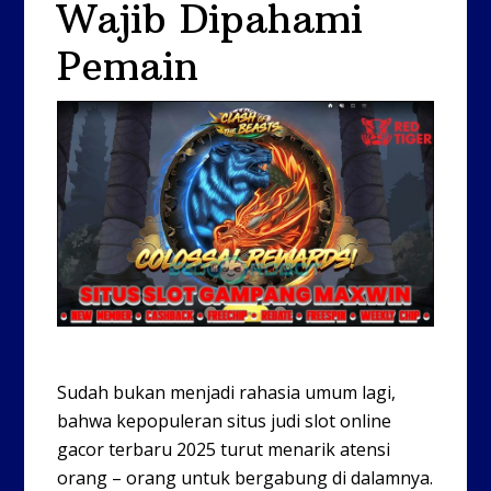
Wajib Dipahami
Pemain
Sudah bukan menjadi rahasia umum lagi,
bahwa kepopuleran situs judi slot online
gacor terbaru 2025 turut menarik atensi
orang – orang untuk bergabung di dalamnya.