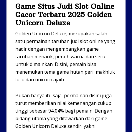
Game Situs Judi Slot Online
Gacor Terbaru 2025 Golden
Unicorn Deluxe
Golden Unicron Deluxe, merupakan salah
satu permainan taruhan judi slot online yang
hadir dengan mengembangkan game
taruhan menarik, penuh warna dan seru
untuk dimainkan. Disini, pemain bisa
menemukan tema game hutan peri, makhluk
lucu dan unicorn ajaib.
Bukan hanya itu saja, permainan disini juga
turut memberikan nilai kemenangan cukup
tinggi sebesar 94,04% bagi pemain. Dengan
bidang utama yang ditawarkan dari game
Golden Unicorn Deluxe sendiri yakni