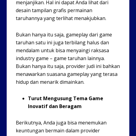
menjanjikan. Hal ini dapat Anda lihat dari
desain tampilan grafis permainan
taruhannya yang terlihat menakjubkan.
Bukan hanya itu saja, gameplay dari game
taruhan satu ini juga terbilang halus dan
mendalam untuk bisa menyaingi raksasa
industry game – game taruhan lainnya.
Bukan hanya itu saja, provider judi ini bahkan
menawarkan suasana gameplay yang terasa
hidup dan menarik dimainkan.
Turut Mengusung Tema Game
Inovatif dan Beragam
Berikutnya, Anda juga bisa menemukan
keuntungan bermain dalam provider