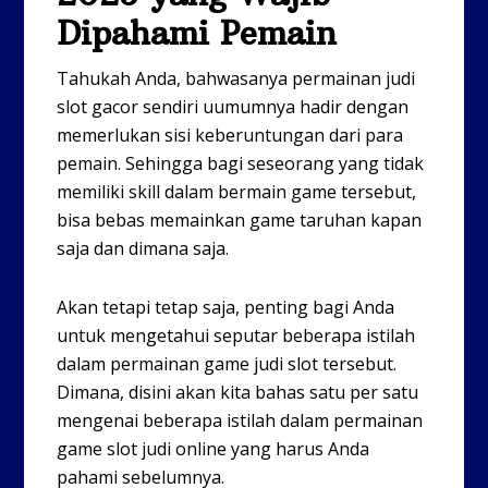
Dipahami Pemain
Tahukah Anda, bahwasanya permainan judi
slot gacor sendiri uumumnya hadir dengan
memerlukan sisi keberuntungan dari para
pemain. Sehingga bagi seseorang yang tidak
memiliki skill dalam bermain game tersebut,
bisa bebas memainkan game taruhan kapan
saja dan dimana saja.
Akan tetapi tetap saja, penting bagi Anda
untuk mengetahui seputar beberapa istilah
dalam permainan game judi slot tersebut.
Dimana, disini akan kita bahas satu per satu
mengenai beberapa istilah dalam permainan
game slot judi online yang harus Anda
pahami sebelumnya.