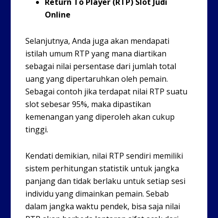
Return To Player (RTP) Slot Judi
Online
Selanjutnya, Anda juga akan mendapati
istilah umum RTP yang mana diartikan
sebagai nilai persentase dari jumlah total
uang yang dipertaruhkan oleh pemain.
Sebagai contoh jika terdapat nilai RTP suatu
slot sebesar 95%, maka dipastikan
kemenangan yang diperoleh akan cukup
tinggi.
Kendati demikian, nilai RTP sendiri memiliki
sistem perhitungan statistik untuk jangka
panjang dan tidak berlaku untuk setiap sesi
individu yang dimainkan pemain. Sebab
dalam jangka waktu pendek, bisa saja nilai