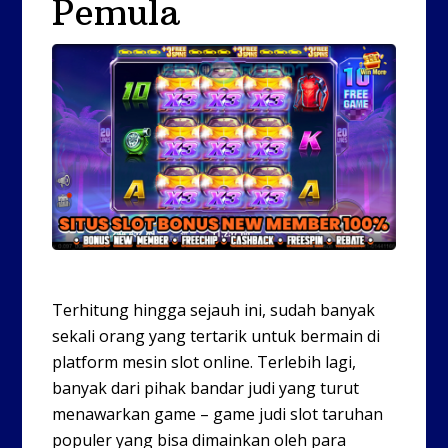
Pemula
Terhitung hingga sejauh ini, sudah banyak
sekali orang yang tertarik untuk bermain di
platform mesin slot online. Terlebih lagi,
banyak dari pihak bandar judi yang turut
menawarkan game – game judi slot taruhan
populer yang bisa dimainkan oleh para