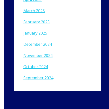
March 2025
February 2025
January 2025
December 2024
November 2024
October 2024
September 2024