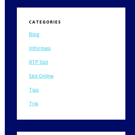
CATEGORIES
Blog
Informasi
RTP Slot
Slot Online
Tips
Trik