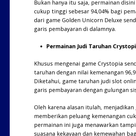
Bukan hanya itu saja, permainan disin
cukup tinggi sebesar 94,04% bagi pem
dari game Golden Unicorn Deluxe send
garis pembayaran di dalamnya.
Permainan Judi Taruhan Crystop
Khusus mengenai game Crystopia sen
taruhan dengan nilai kemenangan 96,91%
Diketahui, game taruhan judi slot onl
garis pembayaran dengan gulungan sis
Oleh karena alasan itulah, menjadikan
memberikan peluang kemenangan cukup
permainan ini juga menawarkan tampil
suasana kekayaan dan kemewahan bag