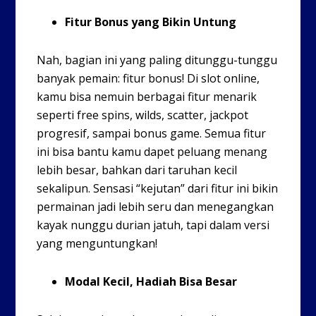
Fitur Bonus yang Bikin Untung
Nah, bagian ini yang paling ditunggu-tunggu
banyak pemain: fitur bonus! Di slot online,
kamu bisa nemuin berbagai fitur menarik
seperti free spins, wilds, scatter, jackpot
progresif, sampai bonus game. Semua fitur
ini bisa bantu kamu dapet peluang menang
lebih besar, bahkan dari taruhan kecil
sekalipun. Sensasi “kejutan” dari fitur ini bikin
permainan jadi lebih seru dan menegangkan
kayak nunggu durian jatuh, tapi dalam versi
yang menguntungkan!
Modal Kecil, Hadiah Bisa Besar