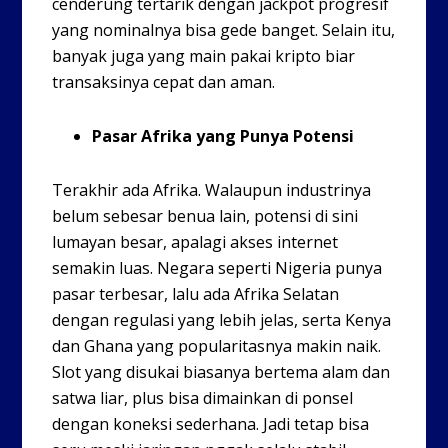
cenderung tertarik dengan jackpot progresif
yang nominalnya bisa gede banget. Selain itu,
banyak juga yang main pakai kripto biar
transaksinya cepat dan aman.
Pasar Afrika yang Punya Potensi
Terakhir ada Afrika. Walaupun industrinya
belum sebesar benua lain, potensi di sini
lumayan besar, apalagi akses internet
semakin luas. Negara seperti Nigeria punya
pasar terbesar, lalu ada Afrika Selatan
dengan regulasi yang lebih jelas, serta Kenya
dan Ghana yang popularitasnya makin naik.
Slot yang disukai biasanya bertema alam dan
satwa liar, plus bisa dimainkan di ponsel
dengan koneksi sederhana. Jadi tetap bisa