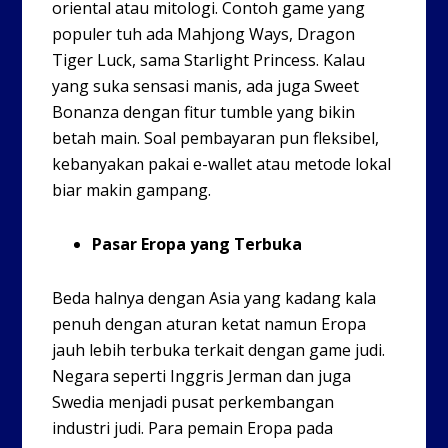
oriental atau mitologi. Contoh game yang
populer tuh ada Mahjong Ways, Dragon
Tiger Luck, sama Starlight Princess. Kalau
yang suka sensasi manis, ada juga Sweet
Bonanza dengan fitur tumble yang bikin
betah main. Soal pembayaran pun fleksibel,
kebanyakan pakai e-wallet atau metode lokal
biar makin gampang.
Pasar Eropa yang Terbuka
Beda halnya dengan Asia yang kadang kala
penuh dengan aturan ketat namun Eropa
jauh lebih terbuka terkait dengan game judi.
Negara seperti Inggris Jerman dan juga
Swedia menjadi pusat perkembangan
industri judi.
Para pemain Eropa pada