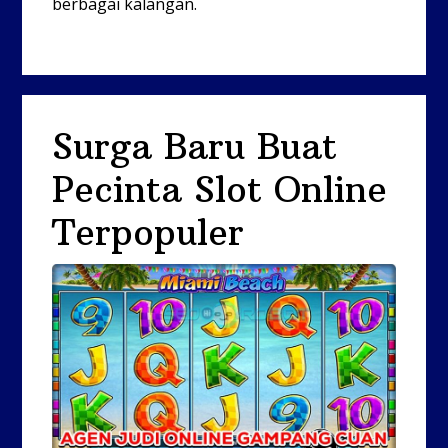
berbagai kalangan.
Surga Baru Buat
Pecinta Slot Online
Terpopuler