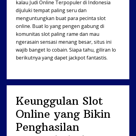
kalau Judi Online Terpopuler di Indonesia
dijuluki tempat paling seru dan
menguntungkan buat para pecinta slot
online. Buat lo yang pengen gabung di
komunitas slot paling rame dan mau
ngerasain sensasi menang besar, situs ini
wajib banget lo cobain. Siapa tahu, giliran lo
berikutnya yang dapet jackpot fantastis.
Keunggulan Slot
Online yang Bikin
Penghasilan