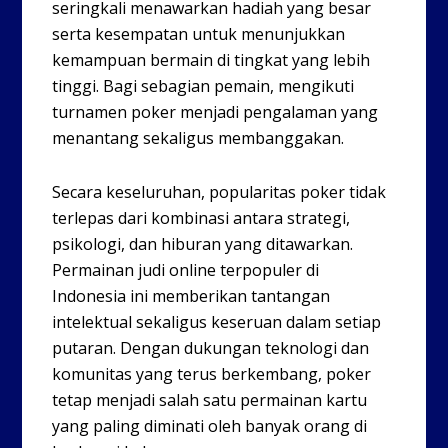
seringkali menawarkan hadiah yang besar
serta kesempatan untuk menunjukkan
kemampuan bermain di tingkat yang lebih
tinggi. Bagi sebagian pemain, mengikuti
turnamen poker menjadi pengalaman yang
menantang sekaligus membanggakan.
Secara keseluruhan, popularitas poker tidak
terlepas dari kombinasi antara strategi,
psikologi, dan hiburan yang ditawarkan.
Permainan judi online terpopuler di
Indonesia ini memberikan tantangan
intelektual sekaligus keseruan dalam setiap
putaran. Dengan dukungan teknologi dan
komunitas yang terus berkembang, poker
tetap menjadi salah satu permainan kartu
yang paling diminati oleh banyak orang di