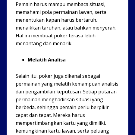
Pemain harus mampu membaca situasi,
memahami pola permainan lawan, serta
menentukan kapan harus bertaruh,
menaikkan taruhan, atau bahkan menyerah.
Hal ini membuat poker terasa lebih
menantang dan menarik.
Melatih Analisa
Selain itu, poker juga dikenal sebagai
permainan yang melatih kemampuan analisis
dan pengambilan keputusan. Setiap putaran
permainan menghadirkan situasi yang
berbeda, sehingga pemain perlu berpikir
cepat dan tepat. Mereka harus
mempertimbangkan kartu yang dimiliki,
kemungkinan kartu lawan, serta peluang