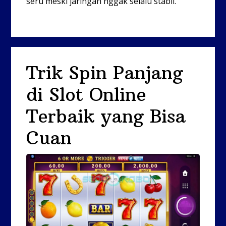
seru meski jaringan nggak selalu stabil.
Trik Spin Panjang
di Slot Online
Terbaik yang Bisa
Cuan