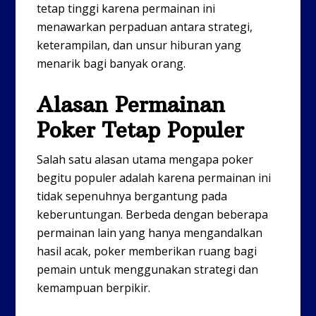
tetap tinggi karena permainan ini
menawarkan perpaduan antara strategi,
keterampilan, dan unsur hiburan yang
menarik bagi banyak orang.
Alasan Permainan
Poker Tetap Populer
Salah satu alasan utama mengapa poker
begitu populer adalah karena permainan ini
tidak sepenuhnya bergantung pada
keberuntungan. Berbeda dengan beberapa
permainan lain yang hanya mengandalkan
hasil acak, poker memberikan ruang bagi
pemain untuk menggunakan strategi dan
kemampuan berpikir.