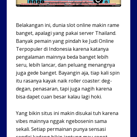
Belakangan ini, dunia slot online makin rame
banget, apalagi yang pakai server Thailand.
Banyak pemain yang pindah ke Judi Online
Terpopuler di Indonesia karena katanya
pengalaman mainnya beda banget lebih
seru, lebih lancar, dan peluang menangnya
juga gede banget. Bayangin aja, tiap kali spin
itu rasanya kayak naik roller coaster: deg-
degan, penasaran, tapi juga nagih karena
bisa dapet cuan besar kalau lagi hoki.
Yang bikin situs ini makin disukai tuh karena
vibes mainnya nggak ngebosenin sama
sekali. Setiap permainan punya sensasi
sendiri kadang bikin jantung mau copot