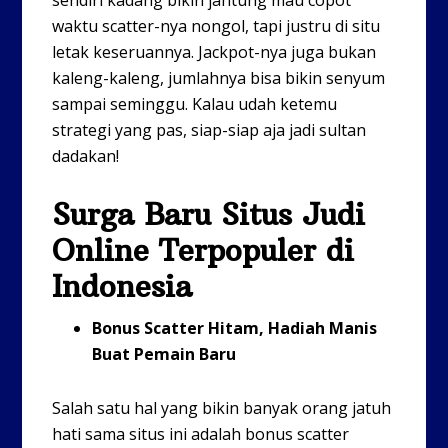
waktu scatter-nya nongol, tapi justru di situ
letak keseruannya. Jackpot-nya juga bukan
kaleng-kaleng, jumlahnya bisa bikin senyum
sampai seminggu. Kalau udah ketemu
strategi yang pas, siap-siap aja jadi sultan
dadakan!
Surga Baru Situs Judi
Online Terpopuler di
Indonesia
Bonus Scatter Hitam, Hadiah Manis
Buat Pemain Baru
Salah satu hal yang bikin banyak orang jatuh
hati sama situs ini adalah bonus scatter