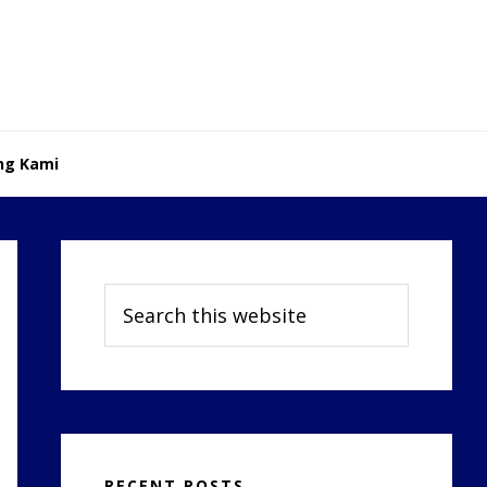
ng Kami
Primary
Sidebar
Search
this
website
RECENT POSTS