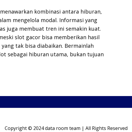
na menawarkan kombinasi antara hiburan,
dalam mengelola modal. Informasi yang
s juga membuat tren ini semakin kuat.
eski slot gacor bisa memberikan hasil
 yang tak bisa diabaikan. Bermainlah
lot sebagai hiburan utama, bukan tujuan
Copyright © 2024 data room team | All Rights Reserved