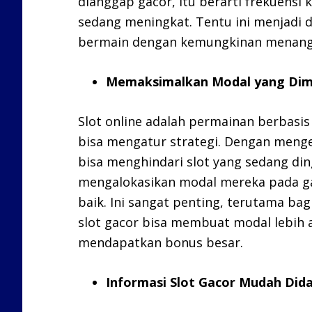
dianggap gacor, itu berarti frekuensi
sedang meningkat. Tentu ini menjadi da
bermain dengan kemungkinan menang 
Memaksimalkan Modal yang Dimi
Slot online adalah permainan berbasis 
bisa mengatur strategi. Dengan menge
bisa menghindari slot yang sedang di
mengalokasikan modal mereka pada ga
baik. Ini sangat penting, terutama ba
slot gacor bisa membuat modal lebih
mendapatkan bonus besar.
Informasi Slot Gacor Mudah Did