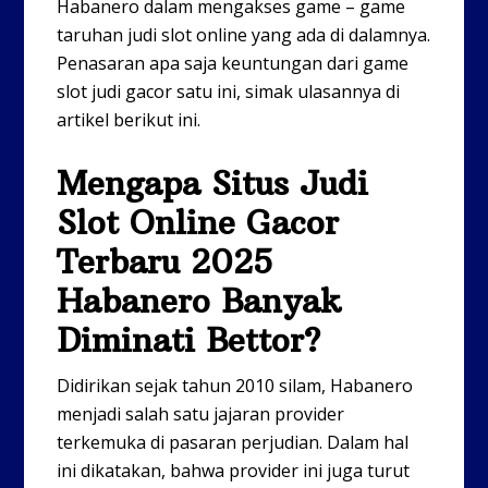
Habanero dalam mengakses game – game
taruhan judi slot online yang ada di dalamnya.
Penasaran apa saja keuntungan dari game
slot judi gacor satu ini, simak ulasannya di
artikel berikut ini.
Mengapa Situs Judi
Slot Online Gacor
Terbaru 2025
Habanero Banyak
Diminati Bettor?
Didirikan sejak tahun 2010 silam, Habanero
menjadi salah satu jajaran provider
terkemuka di pasaran perjudian. Dalam hal
ini dikatakan, bahwa provider ini juga turut