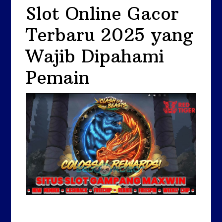
Slot Online Gacor
Terbaru 2025 yang
Wajib Dipahami
Pemain