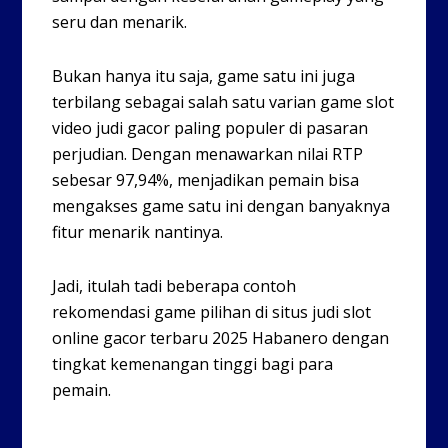
seru dan menarik.
Bukan hanya itu saja, game satu ini juga
terbilang sebagai salah satu varian game slot
video judi gacor paling populer di pasaran
perjudian. Dengan menawarkan nilai RTP
sebesar 97,94%, menjadikan pemain bisa
mengakses game satu ini dengan banyaknya
fitur menarik nantinya.
Jadi, itulah tadi beberapa contoh
rekomendasi game pilihan di situs judi slot
online gacor terbaru 2025 Habanero dengan
tingkat kemenangan tinggi bagi para
pemain.