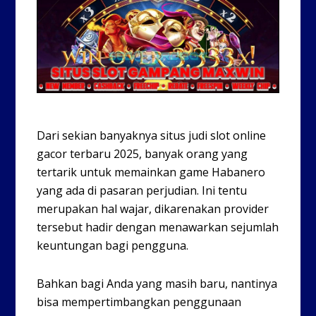
Dari sekian banyaknya situs judi slot online
gacor terbaru 2025, banyak orang yang
tertarik untuk memainkan game Habanero
yang ada di pasaran perjudian. Ini tentu
merupakan hal wajar, dikarenakan provider
tersebut hadir dengan menawarkan sejumlah
keuntungan bagi pengguna.
Bahkan bagi Anda yang masih baru, nantinya
bisa mempertimbangkan penggunaan