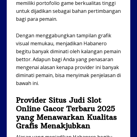
memiliki portofolio game berkualitas tinggi
untuk dijadikan sebagai bahan pertimbangan
bagi para pemain.
Dengan menggabungkan tampilan grafik
visual memukau, menjadikan Habanero
begitu banyak diminati oleh kalangan pemain
bettor. Adapun bagi Anda yang penasaran
mengenai alasan kenapa provider ini banyak
diminati pemain, bisa menyimak penjelasan di
bawah ini.
Provider Situs Judi Slot
Online Gacor Terbaru 2025
yang Menawarkan Kualitas
Grafis Menakjubkan
Alasan yang menjadikan Habanero begitu