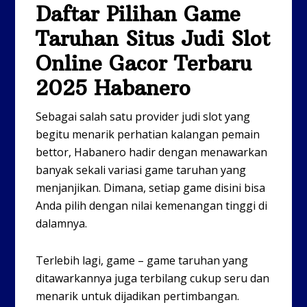
Daftar Pilihan Game
Taruhan Situs Judi Slot
Online Gacor Terbaru
2025 Habanero
Sebagai salah satu provider judi slot yang
begitu menarik perhatian kalangan pemain
bettor, Habanero hadir dengan menawarkan
banyak sekali variasi game taruhan yang
menjanjikan. Dimana, setiap game disini bisa
Anda pilih dengan nilai kemenangan tinggi di
dalamnya.
Terlebih lagi, game – game taruhan yang
ditawarkannya juga terbilang cukup seru dan
menarik untuk dijadikan pertimbangan.