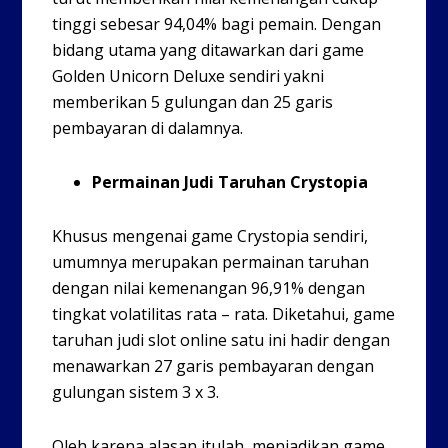
tinggi sebesar 94,04% bagi pemain. Dengan
bidang utama yang ditawarkan dari game
Golden Unicorn Deluxe sendiri yakni
memberikan 5 gulungan dan 25 garis
pembayaran di dalamnya.
Permainan Judi Taruhan Crystopia
Khusus mengenai game Crystopia sendiri,
umumnya merupakan permainan taruhan
dengan nilai kemenangan 96,91% dengan
tingkat volatilitas rata – rata. Diketahui, game
taruhan judi slot online satu ini hadir dengan
menawarkan 27 garis pembayaran dengan
gulungan sistem 3 x 3.
Oleh karena alasan itulah, menjadikan game