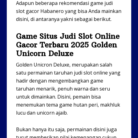
Adapun beberapa rekomendasi game judi
slot gacor Habanero yang bisa Anda mainkan
disini, di antaranya yakni sebagai berikut.
Game Situs Judi Slot Online
Gacor Terbaru 2025 Golden
Unicorn Deluxe
Golden Unicron Deluxe, merupakan salah
satu permainan taruhan judi slot online yang
hadir dengan mengembangkan game
taruhan menarik, penuh warna dan seru
untuk dimainkan. Disini, pemain bisa
menemukan tema game hutan peri, makhluk
lucu dan unicorn ajaib.
Bukan hanya itu saja, permainan disini juga
turut memberikan nilai kemenangan cukup