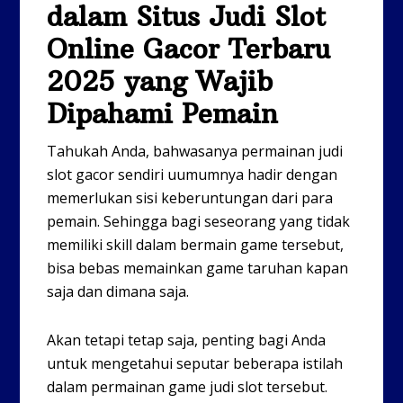
dalam Situs Judi Slot
Online Gacor Terbaru
2025 yang Wajib
Dipahami Pemain
Tahukah Anda, bahwasanya permainan judi
slot gacor sendiri uumumnya hadir dengan
memerlukan sisi keberuntungan dari para
pemain. Sehingga bagi seseorang yang tidak
memiliki skill dalam bermain game tersebut,
bisa bebas memainkan game taruhan kapan
saja dan dimana saja.
Akan tetapi tetap saja, penting bagi Anda
untuk mengetahui seputar beberapa istilah
dalam permainan game judi slot tersebut.