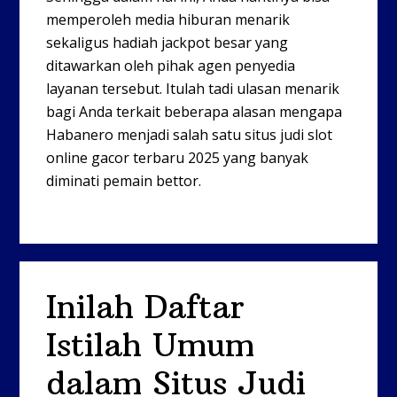
memperoleh media hiburan menarik
sekaligus hadiah jackpot besar yang
ditawarkan oleh pihak agen penyedia
layanan tersebut. Itulah tadi ulasan menarik
bagi Anda terkait beberapa alasan mengapa
Habanero menjadi salah satu situs judi slot
online gacor terbaru 2025 yang banyak
diminati pemain bettor.
Inilah Daftar
Istilah Umum
dalam Situs Judi