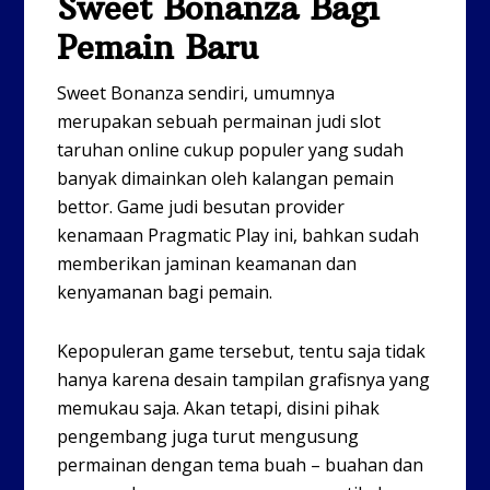
Sweet Bonanza Bagi
Pemain Baru
Sweet Bonanza sendiri, umumnya
merupakan sebuah permainan judi slot
taruhan online cukup populer yang sudah
banyak dimainkan oleh kalangan pemain
bettor. Game judi besutan provider
kenamaan Pragmatic Play ini, bahkan sudah
memberikan jaminan keamanan dan
kenyamanan bagi pemain.
Kepopuleran game tersebut, tentu saja tidak
hanya karena desain tampilan grafisnya yang
memukau saja. Akan tetapi, disini pihak
pengembang juga turut mengusung
permainan dengan tema buah – buahan dan