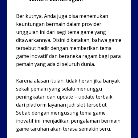
Berikutnya, Anda juga bisa menemukan
keuntungan bermain dalam provider
unggulan ini dari segi tema game yang
ditawarkannya. Disini dikatakan, bahwa game
tersebut hadir dengan memberikan tema
game inovatif dan beraneka ragam bagi para
pemain yang ada di seluruh dunia.
Karena alasan itulah, tidak heran jika banyak
sekali pemain yang selalu menunggu
peningkatan dan update – update terbaik
dari platform layanan judi slot tersebut.
Sebab dengan mengusung tema game
inovatif ini, menjadikan pengalaman bermain
game taruhan akan terasa semakin seru.