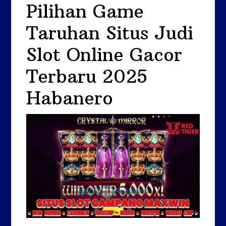
Pilihan Game
Taruhan Situs Judi
Slot Online Gacor
Terbaru 2025
Habanero