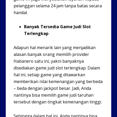
pelanggan selama 24 jam tanpa batas secara
handal.
Banyak Tersedia Game Judi Slot
Terlengkap
Adapun hal menarik lain yang menjadikan
alasan banyak orang memilih provider
Habanero satu ini, yakni banyaknya
disediakan game judi slot terlengkap. Dalam
hal ini, setiap game yang ditawarkan
memberikan nilai kemenangan yang berbeda
– beda dengan jackpot besar. Jadi, Anda
nantinya bisa memilih game judi taruhan
tersebut dengan tingkat kemenangan tinggi.
Sehingga dalam hal ini, Anda nantinya bisa