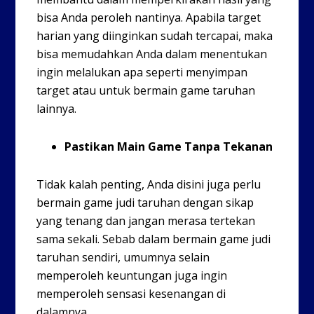
bisa Anda peroleh nantinya. Apabila target
harian yang diinginkan sudah tercapai, maka
bisa memudahkan Anda dalam menentukan
ingin melalukan apa seperti menyimpan
target atau untuk bermain game taruhan
lainnya.
Pastikan Main Game Tanpa Tekanan
Tidak kalah penting, Anda disini juga perlu
bermain game judi taruhan dengan sikap
yang tenang dan jangan merasa tertekan
sama sekali. Sebab dalam bermain game judi
taruhan sendiri, umumnya selain
memperoleh keuntungan juga ingin
memperoleh sensasi kesenangan di
dalamnya.