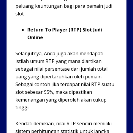
peluang keuntungan bagi para pemain judi
slot.
Return To Player (RTP) Slot Judi
Online
Selanjutnya, Anda juga akan mendapati
istilah umum RTP yang mana diartikan
sebagai nilai persentase dari jumlah total
uang yang dipertaruhkan oleh pemain.
Sebagai contoh jika terdapat nilai RTP suatu
slot sebesar 95%, maka dipastikan
kemenangan yang diperoleh akan cukup
tinggi.
Kendati demikian, nilai RTP sendiri memiliki
sistem perhitungan statistik untuk jangka